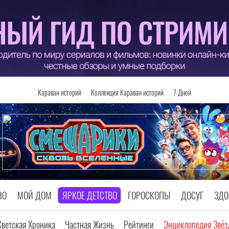
Караван историй
Коллекция Караван историй
7 Дней
НО
МОЙ ДОМ
ЯРКОЕ ДЕТСТВО
ГОРОСКОПЫ
ДОСУГ
ЗДО
Светская Хроника
Частная Жизнь
Рейтинги
Энциклопедия Звёз