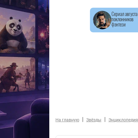
Сериал августа
поклонников
фэнтези
|
|
На главную
Звёзды
Энциклопедия