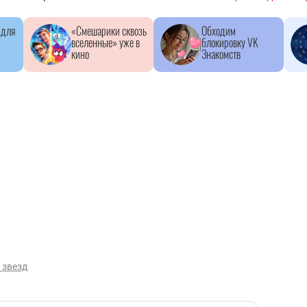
 для
«Смешарики сквозь
Обходим
вселенные» уже в
блокировку VK
кино
Знакомств
 звезд