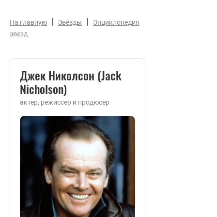
|
|
На главную
Звёзды
Энциклопедия
звезд
Джек Николсон (Jack
Nicholson)
актер, режиссер и продюсер