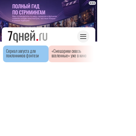
Сериал августа для
«Смешарики сквозь
поклонников фэнтези
вселенные» уже в кино