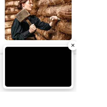
×
31.05.2026
10:00
Обзоры
Елизавета Боярская научилась
выживать
АО «Издательство СЕМЬ ДНЕЙ»
использует
cookie
для персонализации сервисов и
удобства пользователей. Вы можете
запретить сохранение cookie в настройках
своего браузера.
Хорошо