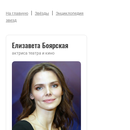
|
|
На главную
Звёзды
Энциклопедия
звезд
Елизавета Боярская
актриса театра и кино