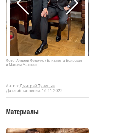
Фото: Андрей Федечко / Елизавета Боярская
и Максим Матвеев
Автор:
Дмитрий Туницын
Дата обновления: 16.11.2022
Материалы