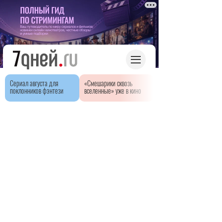
Сериал августа для
«Смешарики сквозь
поклонников фэнтези
вселенные» уже в кино