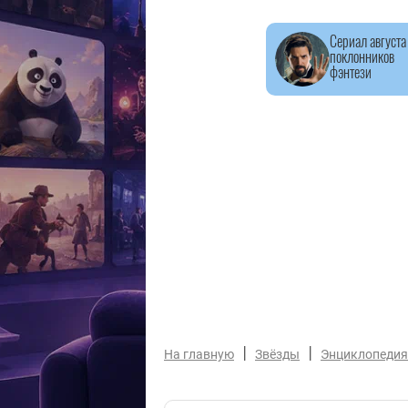
Сериал августа
поклонников
фэнтези
|
|
На главную
Звёзды
Энциклопедия