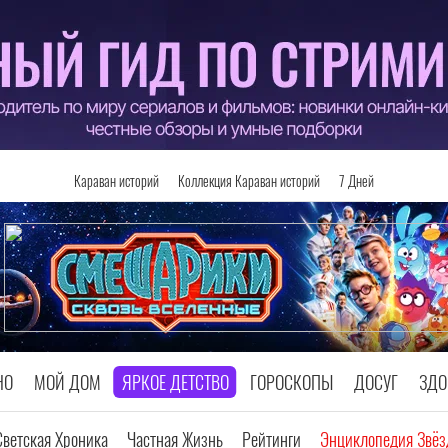
Караван историй
Коллекция Караван историй
7 Дней
НО
МОЙ ДОМ
ЯРКОЕ ДЕТСТВО
ГОРОСКОПЫ
ДОСУГ
ЗДО
Светская Хроника
Частная Жизнь
Рейтинги
Энциклопедия Звёз