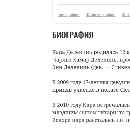
Биография
Фильмография
Фот
БИОГРАФИЯ
Кара Делевинь родилась 12 а
Чарльз Хамар Делевинь, пр
Энн Делевинь (дев. — Стивен
В 2009 году 17-летняя девуш
приняв участие в показе Clem
В 2010 году Кара встречалас
младшим сыном гитариста гру
Вскоре пара рассталась по 