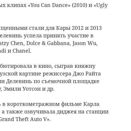
х клипах «You Can Dance» (2010) и «Ugly
щенными стали для Кары 2012 и 2013
 Делевинь успела принять участие в
iatzy Chen, Dolce & Gabbana, Jason Wu,
ndi и Chanel.
ебютировала в кино, сыграв княжну
узской картине режиссера Джо Райта
ми Делевинь по съемочной площадке
, Эмили Уотсон и др.
сь в короткометражном фильме Карла
 а также озвучивала диджея на станции
rand Theft Auto V».