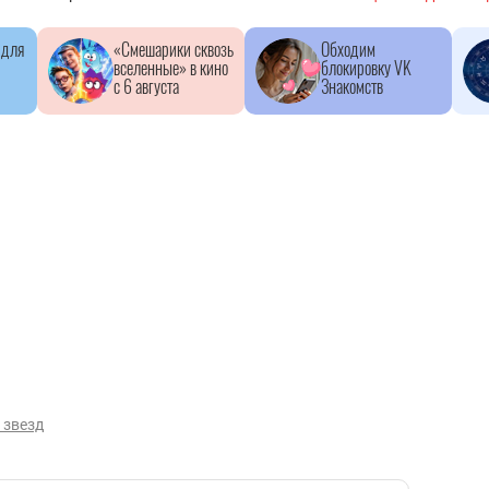
 для
«Смешарики сквозь
Обходим
вселенные» в кино
блокировку VK
с 6 августа
Знакомств
 звезд