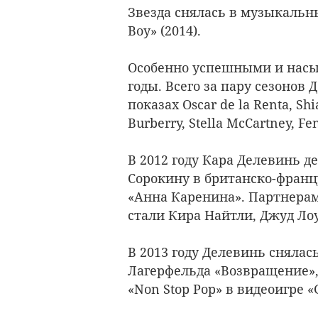
Звезда снялась в музыкальны
Boy» (2014).
Особенно успешными и насы
годы. Всего за пару сезонов
показах Oscar de la Renta, Sh
Burberry, Stella McCartney, Fe
В 2012 году Кара Делевинь д
Сорокину в британско-франц
«Анна Каренина». Партнера
стали Кира Найтли, Джуд Лоу
В 2013 году Делевинь сняла
Лагерфельда «Возвращение»,
«Non Stop Pop» в видеоигре «G