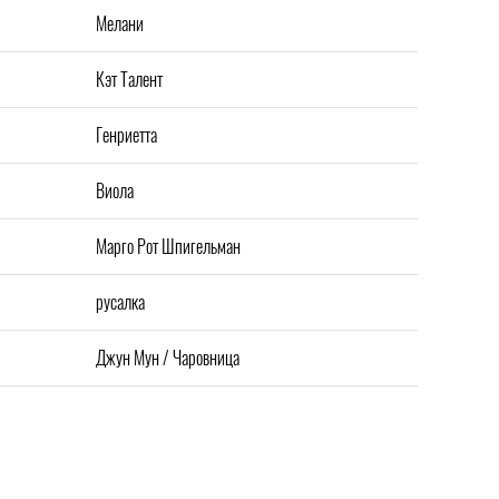
Мелани
Кэт Талент
Генриетта
Виола
Марго Рот Шпигельман
русалка
Джун Мун / Чаровница