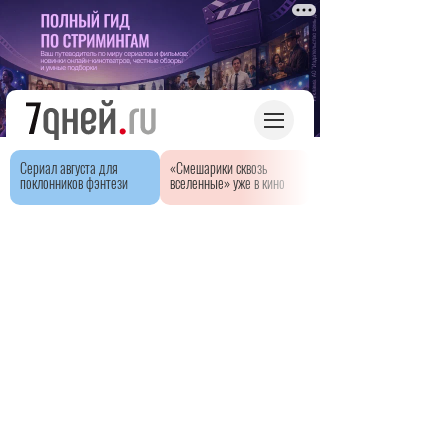
Сериал августа для
«Смешарики сквозь
поклонников фэнтези
вселенные» уже в кино