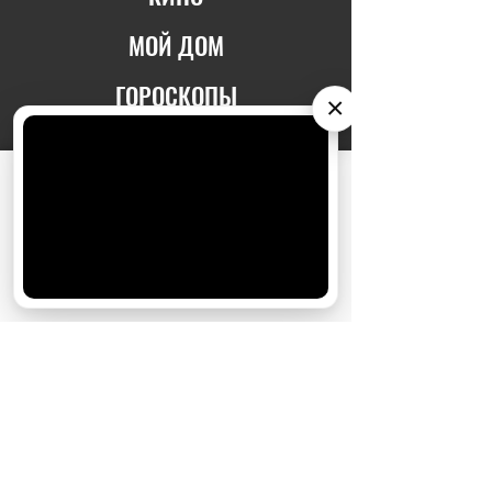
МОЙ ДОМ
ГОРОСКОПЫ
×
ДОСУГ
АО «Издательство СЕМЬ ДНЕЙ»
использует
ЗДОРОВЬЕ
cookie
для персонализации сервисов и
удобства пользователей. Вы можете
запретить сохранение cookie в настройках
СТИЛЬ
своего браузера.
Хорошо
ТЕГИ
ЯРКОЕ ДЕТСТВО
СКИДКИ
АРХИВ