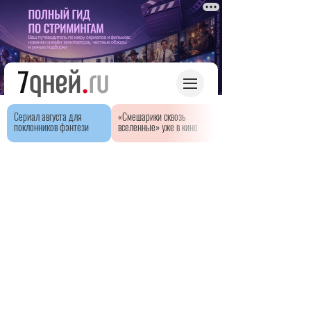
Сериал августа для
«Смешарики сквозь
поклонников фэнтези
вселенные» уже в кино