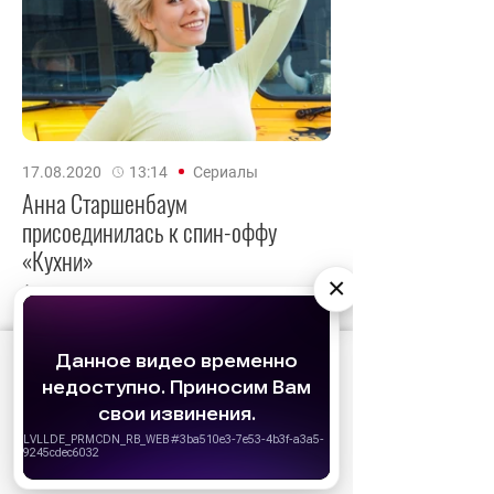
17.08.2020
13:14
Сериалы
Анна Старшенбаум
присоединилась к спин-оффу
«Кухни»
×
Актриса снялась в четвертом сезоне
комедийного ситкома «СеняФедя».
АО «Издательство СЕМЬ ДНЕЙ»
использует
cookie
для персонализации сервисов и
удобства пользователей. Вы можете
запретить сохранение cookie в настройках
своего браузера.
Хорошо