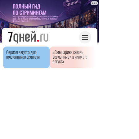
Сериал августа для
«Смешарики сквозь
поклонников фэнтези
вселенные» в кино с 6
августа