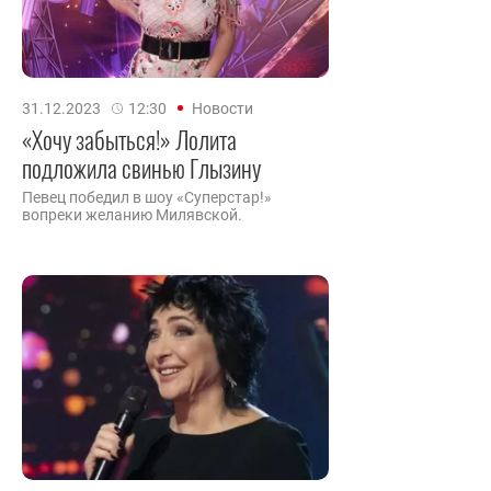
31.12.2023
12:30
Новости
«Хочу забыться!» Лолита
подложила свинью Глызину
Певец победил в шоу «Суперстар!»
вопреки желанию Милявской.