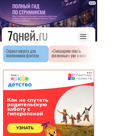
Сериал августа для
«Смешарики сквозь
поклонников фэнтези
вселенные» уже в кино