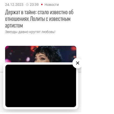
24.12.2023
23:39
Новости
Держат в тайне: стало известно об
отношениях Лолиты с известным
артистом
Звезды давно крутят любовь!
×
АО «Издательство СЕМЬ ДНЕЙ»
использует
cookie
для персонализации сервисов и
удобства пользователей. Вы можете
запретить сохранение cookie в настройках
своего браузера.
19.11.2023
17:15
Новости
Хорошо
Безбашенная Лолита: Милявская