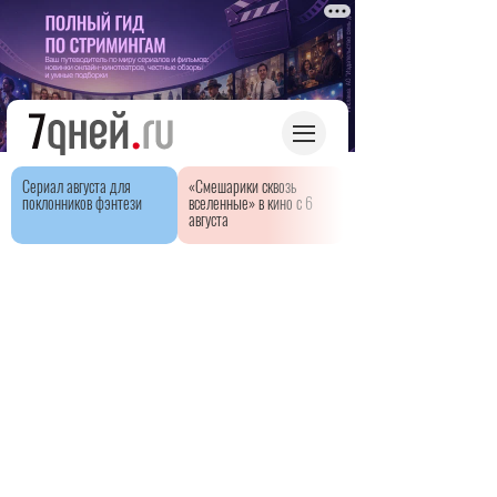
Сериал августа для
«Смешарики сквозь
поклонников фэнтези
вселенные» в кино с 6
августа