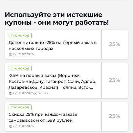
Используйте эти истекшие
купоны - они могут работать!
ПРОМОКОД
Дополнительно -25% на первый заказ в
25%
нескольких городах
до
31.07.2026
ПРОМОКОД
-25% на первый заказ (Воронеж,
25%
Ростов-на-Дону, Таганрог, Сочи, Адлер,
Лазаревское, Красная Поляна, Эсто-
Садок)
до
31.07.2026
37 раз
ПРОМОКОД
Скидка 25% при каждом заказе
25%
самовывозом от 1399 рублей
до
31.07.2026