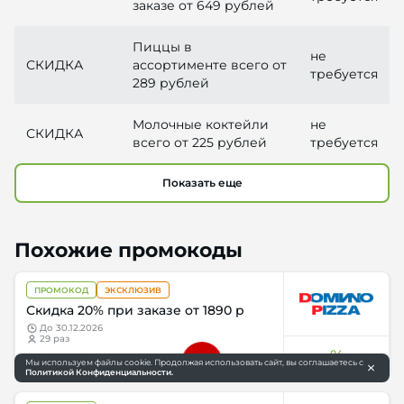
заказе от 649 рублей
Пиццы в
не
СКИДКА
ассортименте всего от
требуется
289 рублей
Молочные коктейли
не
СКИДКА
всего от 225 рублей
требуется
Показать еще
Похожие промокоды
ПРОМОКОД
ЭКСКЛЮЗИВ
Скидка 20% при заказе от 1890 р
до
30.12.2026
29 раз
%
Мы используем файлы cookie. Продолжая использовать сайт, вы соглашаетесь с
Политикой Конфиденциальности.