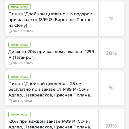
ПРОМОКОД
Пицца "Двойной цыплёнок" в подарок
%
при заказе от 1399 ₽ (Воронеж, Ростов-
на-Дону)
до
31.07.2026
ПРОМОКОД
Дисконт 20% при каждом заказе от 1299
20%
₽ (Таганрог)
до
31.07.2026
ПРОМОКОД
Пицца "Двойной цыпленок" 25 см
%
бесплатно при заказе от 1499 ₽ (Сочи,
Адлер, Лазаревское, Красная Поляна,
Эсто-Садок)
до
31.07.2026
ПРОМОКОД
-20% при каждом заказе 1499 ₽ (Сочи,
20%
Адлер, Лазаревское, Красная Поляна,