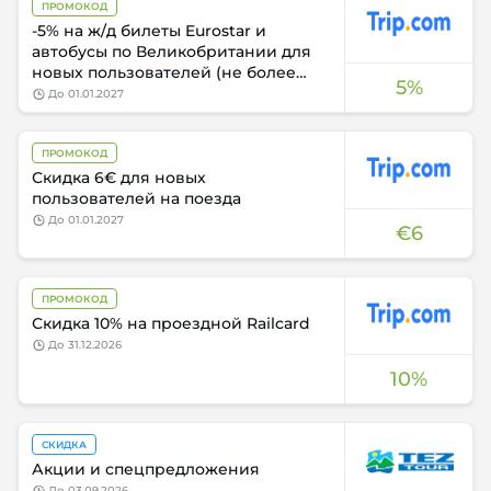
ПРОМОКОД
-5% на ж/д билеты Eurostar и
автобусы по Великобритании для
новых пользователей (не более
5%
€20)
до
01.01.2027
ПРОМОКОД
Скидка 6€ для новых
пользователей на поезда
до
01.01.2027
€6
ПРОМОКОД
Скидка 10% на проездной Railcard
до
31.12.2026
10%
СКИДКА
Акции и спецпредложения
до
03.09.2026