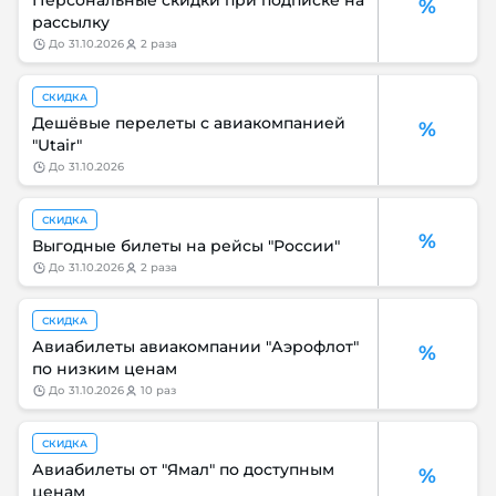
Персональные скидки при подписке на
%
рассылку
до
31.10.2026
2 раза
СКИДКА
Дешёвые перелеты с авиакомпанией
%
"Utair"
до
31.10.2026
СКИДКА
%
Выгодные билеты на рейсы "России"
до
31.10.2026
2 раза
СКИДКА
Авиабилеты авиакомпании "Аэрофлот"
%
по низким ценам
до
31.10.2026
10 раз
СКИДКА
Авиабилеты от "Ямал" по доступным
%
ценам