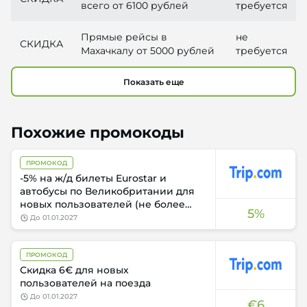
всего от 6100 рублей
требуется
Прямые рейсы в
не
СКИДКА
Махачкалу от 5000 рублей
требуется
Показать еще
Похожие промокоды
ПРОМОКОД
-5% на ж/д билеты Eurostar и
автобусы по Великобритании для
новых пользователей (не более
5%
€20)
до
01.01.2027
ПРОМОКОД
Скидка 6€ для новых
пользователей на поезда
до
01.01.2027
€6