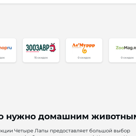
идок
15 скидок
0 скидок
0 скидок
что нужно домашним животны
кции Четыре Лапы предоставляет большой выбор