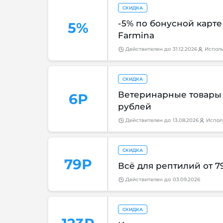
СКИДКА
-5% по бонусной карт
5%
Farmina
Действителен
до
31.12.2026
Испол
СКИДКА
Ветеринарные товары д
6Р
рублей
Действителен
до
13.08.2026
Испол
СКИДКА
79Р
Всё для рептилий от 7
Действителен
до
03.09.2026
СКИДКА