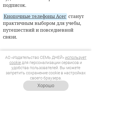
подписок.
Кнопочные телефоны Acer
станут
практичным выбором для учебы,
путешествий и повседневной
связи.
ООО
"ПРЕМИКОМ"
РЕКЛАМА
АО «Издательство СЕМЬ ДНЕЙ»
использует
ERID:F7NfYUJCUneTVxGXKvJQ
cookie
для персонализации сервисов и
удобства пользователей. Вы можете
запретить сохранение cookie в настройках
своего браузера.
Хорошо
СТАТЬИ ПО ТЕМЕ