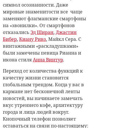
символ осознанности. Даже
мировые знаменитости все чаще
заменяют флагманские смартфоны
на «звонилки». От смартфонов
отказались
Эд Ширан
,
Джастин
Бибер
,
Киану Ривз
, Майкл Сера. С
винтажными «раскладушками»
были замечены певица Рианна и
икона стиля
Анна Винтур
.
Переход от количества функций к
качеству жизни становится
глобальным трендом. Когда у вас в
кармане нет бесконечной ленты
новостей, вы начинаете замечать
вкус утреннего кофе, архитектуру
города и лица людей вокруг.
Кнопочный телефон позволяет
оставаться на связи по-настоящему: