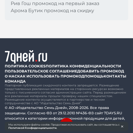
Рив Гош промокод на первый заказ
Арома Бутик промокод на скидку
ПОЛИТИКА COOKIES
ПОЛИТИКА КОНФИДЕНЦИАЛЬНОСТИ
ПОЛЬЗОВАТЕЛЬСКОЕ СОГЛАШЕНИЕ
ДОБАВИТЬ ПРОМОКОД
О НАС
КАК ИСПОЛЬЗОВАТЬ ПРОМОКОД
ПОМОЩЬ
КОНТАКТЫ
КОМАНДА
Повторная публикация скидочного контента запрещается. Размещение
представленных рекламных материалов на сторонних ресурсах возможно
только с письменного согласия администрации сайта. Перед размещением
все рекламные материалы прошли проверку нашим специалистом.
Размещение контента осуществляется в партнерстве и тесном
сотрудничестве с АО “Издательство Семь Дней”.
© АО «Издательство Семь Дней», 2008-2026. Все права
защищены. Согласно ФЗ от 29.12.2010 №436-ФЗ сайт 7DAYS.RU
относится к категории информационной продукции для детей,
достигших возраста шестнадцати лет.
Мы используем файлы cookie. Продолжая использовать сайт, вы соглашаетесь с
Политикой Конфиденциальности.