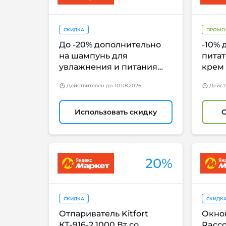
СКИДКА
ПРОМО
До -20% дополнительно
-10% 
на шампунь для
пита
увлажнения и питания
крем
EPICA Professional Intense
Действителен
до
10.08.2026
Дейст
Moisture
Использовать скидку
20%
СКИДКА
СКИДК
Отпариватель Kitfort
Окно
КТ-916-2 1000 Вт со
Racco