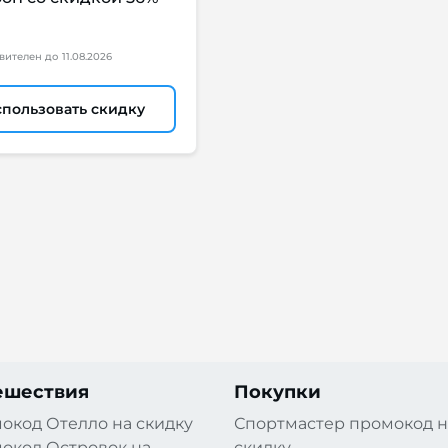
вителен
до
11.08.2026
пользовать скидку
ешествия
Покупки
окод Отелло на скидку
Спортмастер промокод н
окод Островок на
скидку