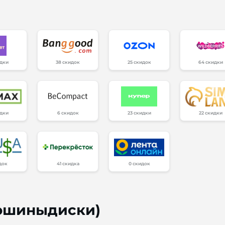
идки
38 скидок
25 скидок
64 скидки
идки
6 скидок
23 скидки
22 скидки
док
41 скидка
0 скидок
тошиныдиски)