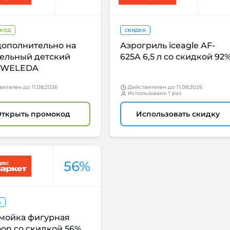
КОД
СКИДКА
дополнительно на
Аэрогриль iceagle AF-
тельный детский
625A 6,5 л со скидкой 92
 WELEDA
вителен
до
11.08.2026
Действителен
до
11.08.2026
Использовано
1 раз
Открыть промокод
Использовать скидку
56%
А
мойка фигурная
on со скидкой 56%