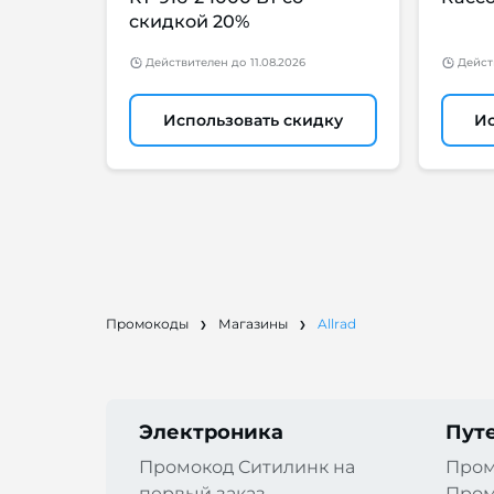
скидкой 20%
Действителен
до
11.08.2026
Дейст
Использовать скидку
Ис
Промокоды
Магазины
Allrad
Электроника
Пут
Промокод Cитилинк на
Пром
первый заказ
Пром