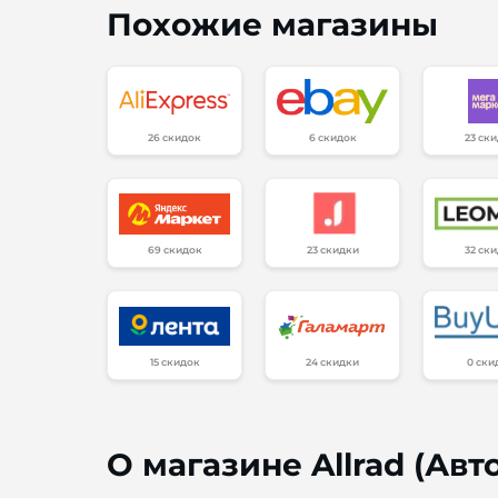
Похожие магазины
26 скидок
6 скидок
23 ск
69 скидок
23 скидки
32 ск
15 скидок
24 скидки
0 ски
О магазине Allrad (Ав