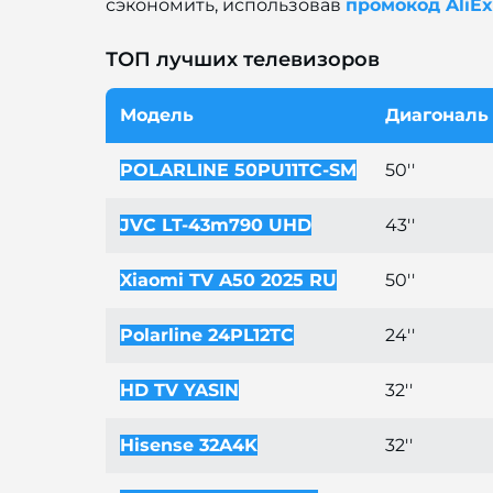
сэкономить, использовав
промокод AliEx
ТОП лучших телевизоров
Модель
Диагональ
POLARLINE 50PU11TC-SM
50''
JVC LT-43m790 UHD
43''
Xiaomi TV A50 2025 RU
50''
Polarline 24PL12TC
24''
HD TV YASIN
32''
Hisense 32A4K
32''