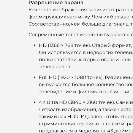
Разрешение экрана
Качество изображения зависит от разреш
формирующих картинку. Чем их больше, т
Соответственно, чем больше диагональ, 
Современные телевизоры выпускаются 
HD (1366 × 768 точек). Старый форма
Он используется в недорогих телеви
пользователей, которые ограничены
телеканалов.
Full HD (1920 × 1080 точек). Разреше
выпускается большое количество ко
телевидение и фильмы в онлайн-кино
4К Ultra HD (3840 × 2160 точек). Са
четкость изображения, а также част
такими как HDR. Идеален, чтобы пр
стриминговых сервисах, а также игр
предлагается в моделях от 43 дюймов