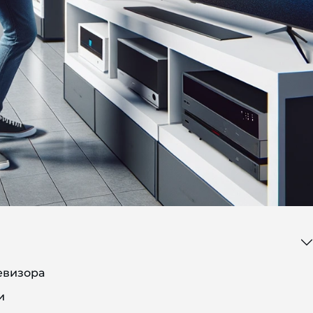
евизора
и