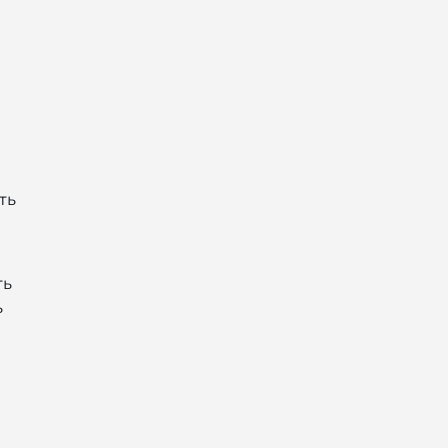
ть
ть
ь