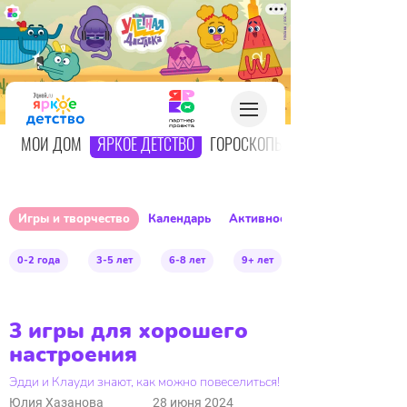
О
МОЙ ДОМ
ЯРКОЕ ДЕТСТВО
ГОРОСКОПЫ
Игры и творчество
Календарь
Активное детство
0-2 года
3-5 лет
6-8 лет
9+ лет
3 игры для хорошего
настроения
Эдди и Клауди знают, как можно повеселиться!
Юлия Хазанова
28 июня 2024