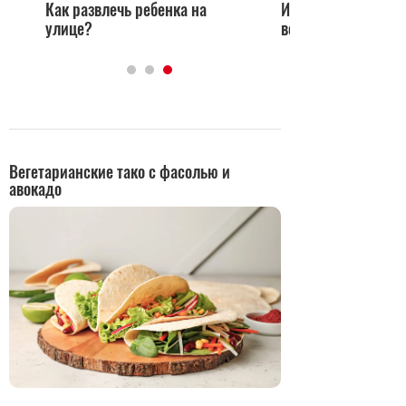
Как развлечь ребенка на
Игры для развити
улице?
воображения