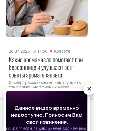
26.07.2026
11:56
Красота
Какие аромамасла помогают при
бессоннице и улучшают сон:
советы ароматерапевта
Эксперт рассказывает, как улучшить
×
сон с помощью эфирных масел.
АО «Издательство СЕМЬ ДНЕЙ»
использует
cookie
для персонализации сервисов и
удобства пользователей. Вы можете
запретить сохранение cookie в настройках
своего браузера.