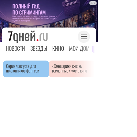
НОВОСТИ
ЗВЕЗДЫ
КИНО
МОЙ ДОМ
ЯРКОЕ ДЕТСТВО
Сериал августа для
«Смешарики сквозь
поклонников фэнтези
вселенные» уже в кино