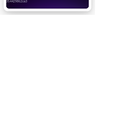
Хорошо
26.07.2026
08:00
Гороскоп
Гороскоп здоровья с 27 июля по
2 августа: одним — отдых без
четкого плана, а другим —
избегать беготни
Узнайте, почему спонтанные решения
на этой неделе вернут вам силы
быстрее любого режима, и кому пора
замедлиться, чтобы не растратить
энергию на пустую суету.
следующая страница