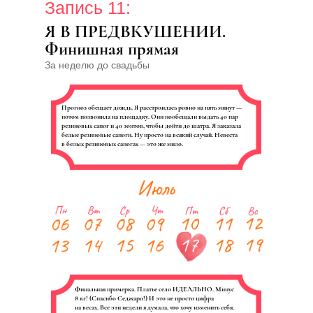
Запись 11:
Я В ПРЕДВКУШЕНИИ.
Финишная прямая
За неделю до свадьбы
Прогноз обещает дождь. Я расстроилась ровно на пять минут —
потом позвонила на площадку. Они пообещали выдать 40 пар
резиновых сапог и 40 зонтов, чтобы дойти до шатра. Я заказала
белые резиновые сапоги. Ну просто на всякий случай. Невеста
в белых резиновых сапогах — это же мило.
Финальная примерка. Платье село ИДЕАЛЬНО. Минус
8 кг! (Спасибо Седжаро!) И это не просто цифра
на весах. Все эти недели я думала, что хочу изменить себя.