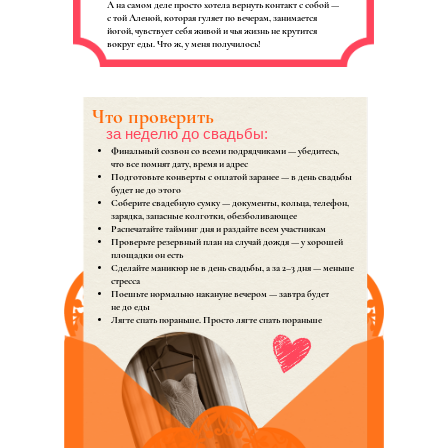
А на самом деле просто хотела вернуть контакт с собой —
с той Аленой, которая гуляет по вечерам, занимается
йогой, чувствует себя живой и чья жизнь не крутится
вокруг еды. Что ж, у меня получилось!
Что проверить
за неделю до свадьбы:
Финальный созвон со всеми подрядчиками — убедитесь,
что все помнят дату, время и адрес
Подготовьте конверты с оплатой заранее — в день свадьбы
будет не до этого
Соберите свадебную сумку — документы, кольца, телефон,
зарядка, запасные колготки, обезболивающее
Распечатайте тайминг дня и раздайте всем участникам
Проверьте резервный план на случай дождя — у хорошей
площадки он есть
Сделайте маникюр не в день свадьбы, а за 2–3 дня — меньше
стресса
Поешьте нормально накануне вечером — завтра будет
не до еды
Лягте спать пораньше. Просто лягте спать пораньше