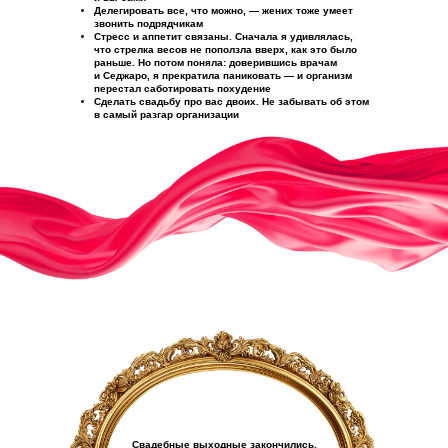
Делегировать все, что можно, — жених тоже умеет
звонить подрядчикам
Стресс и аппетит связаны. Сначала я удивлялась,
что стрелка весов не поползла вверх, как это было
раньше. Но потом поняла: доверившись врачам
и Седжаро, я прекратила паниковать — и организм
перестал саботировать похудение
Сделать свадьбу про вас двоих. Не забывать об этом
в самый разгар организации
И последнее. Вы уже красивая. Просто иногда об этом
надо напомнить себе
Свадебные выходные закончились,