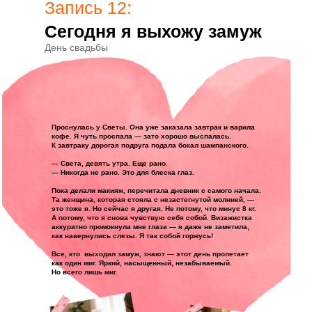
Запись 12:
Сегодня я выхожу замуж
День свадьбы
Проснулась у Светы. Она уже заказала завтрак и варила
кофе. Я чуть проспала — зато хорошо выспалась.
К завтраку дорогая подруга подала бокал шампанского.
— Света, девять утра. Еще рано.
— Никогда не рано. Это для блеска глаз.
Пока делали макияж, перечитала дневник с самого начала.
Та женщина, которая стояла с незастегнутой молнией, —
это тоже я. Но сейчас я другая. Не потому, что минус 8 кг.
А потому, что я снова чувствую себя собой. Визажистка
аккуратно промокнула мне глаза — я даже не заметила,
как навернулись слезы. Я так собой горжусь!
Все, кто выходил замуж, знают — этот день пролетает
как один миг. Яркий, насыщенный, незабываемый.
Но всего лишь миг.