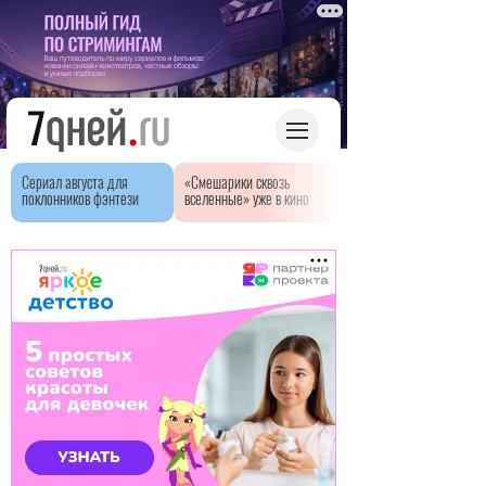
Сериал августа для
«Смешарики сквозь
поклонников фэнтези
вселенные» уже в кино