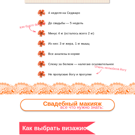
4 неделя на Седжаро
Как будто больше
До свадьбы — 5 недель
Минус 4 кг (осталось всего 2 кг)
Из них: 3 кг жира, 1 кг мышц
Все анализы в норме
Слежу за белком — налегаю основательнее
Очень полюбила йогу
Не пропускаю йогу и прогулки
Свадебный макияж
все что нужно знать:
Как выбрать визажиста