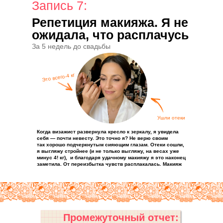
Запись 7:
Репетиция макияжа. Я не
ожидала, что расплачусь
За 5 недель до свадьбы
Это всего-4 кг
Ушли отеки
Когда визажист развернула кресло к зеркалу, я увидела
себя — почти невесту. Это точно я? Не верю своим
так хорошо подчеркнутым сияющим глазам. Отеки сошли,
я выгляжу стройнее (и не только выгляжу, на весах уже
минус 4! кг), и благодаря удачному макияжу я это наконец
заметила. От переизбытка чувств расплакалась. Макияж
устоял. Тест-драйв пройден.
Промежуточный отчет: