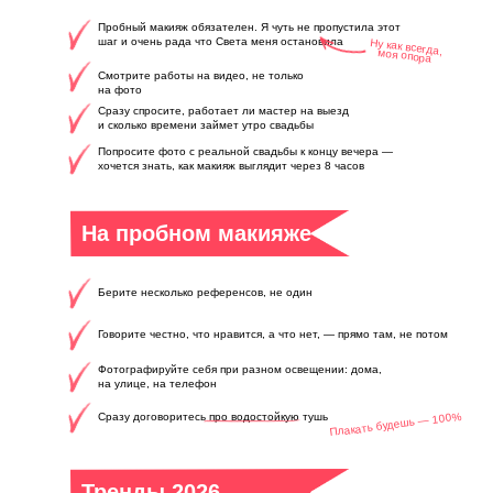
Пробный макияж обязателен. Я чуть не пропустила этот
шаг и очень рада что Света меня остановила
Ну как всегда,
моя опора
Смотрите работы на видео, не только
на фото
Сразу спросите, работает ли мастер на выезд
и сколько времени займет утро свадьбы
Попросите фото с реальной свадьбы к концу вечера —
хочется знать, как макияж выглядит через 8 часов
На пробном макияже
Берите несколько референсов, не один
Говорите честно, что нравится, а что нет, — прямо там, не потом
Фотографируйте себя при разном освещении: дома,
на улице, на телефон
Плакать будешь — 100%
Сразу договоритесь про водостойкую тушь
Тренды 2026