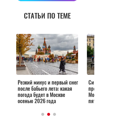
СТАТЬИ ПО ТЕМЕ
Резкий минус и первый снег
Синоптик Поздняко
после бабьего лета: какая
прогноз на начало и
погода будет в Москве
Москве — первая
осенью 2026 года
пятидневка не обра