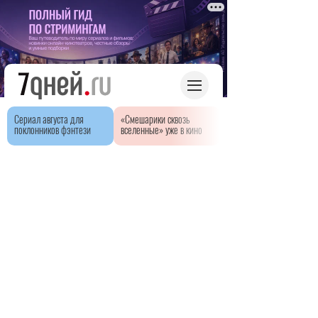
Сериал августа для
«Смешарики сквозь
поклонников фэнтези
вселенные» уже в кино