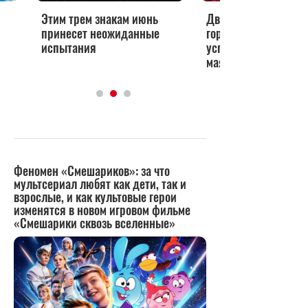
Этим трем знакам июнь
Два знака по цыган
принесет неожиданные
гороскопу получат к
испытания
успеха: кому повезет
мая