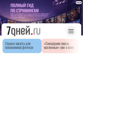
Сериал августа для
«Смешарики сквозь
поклонников фэнтези
вселенные» уже в кино