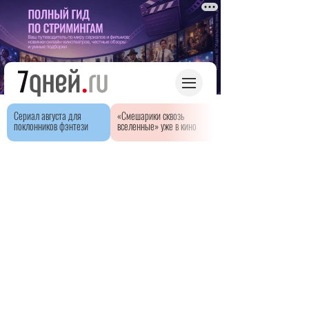
Сериал августа для
«Смешарики сквозь
поклонников фэнтези
вселенные» уже в кино