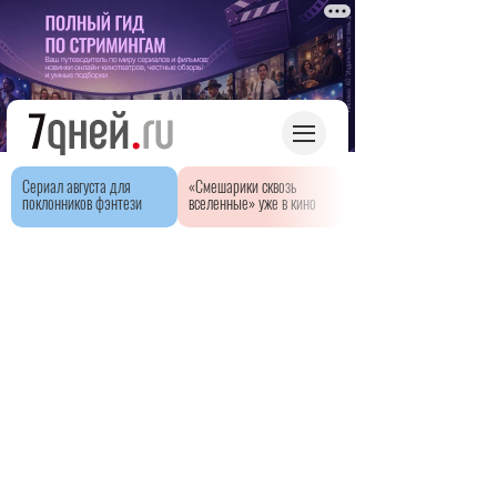
Сериал августа для
«Смешарики сквозь
поклонников фэнтези
вселенные» уже в кино