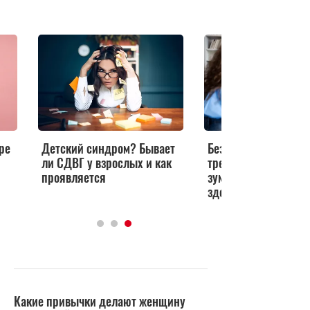
ре
Детский синдром? Бывает
Без депрессий и
ли СДВГ у взрослых и как
тревожности: почем
проявляется
зумеров будут самы
здоровыми менталь