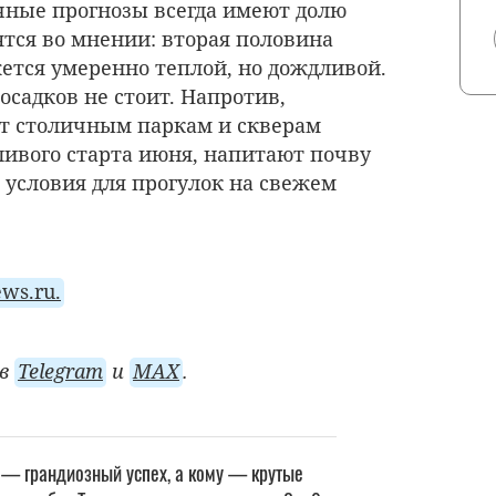
очные прогнозы всегда имеют долю
ятся во мнении: вторая половина
жется умеренно теплой, но дождливой.
садков не стоит. Напротив,
т столичным паркам и скверам
ливого старта июня, напитают почву
 условия для прогулок на свежем
ws.ru.
 в
Telegram
и
MAX
.