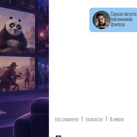
Сериал августа
поклонников
фэнтези
|
|
На главную
Новости
В мире