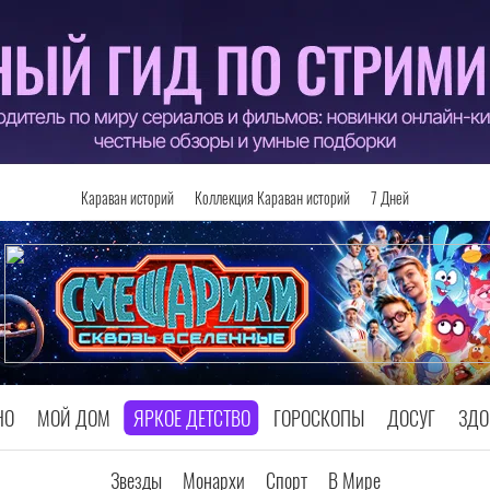
Караван историй
Коллекция Караван историй
7 Дней
НО
МОЙ ДОМ
ЯРКОЕ ДЕТСТВО
ГОРОСКОПЫ
ДОСУГ
ЗДО
Звезды
Монархи
Спорт
В Мире