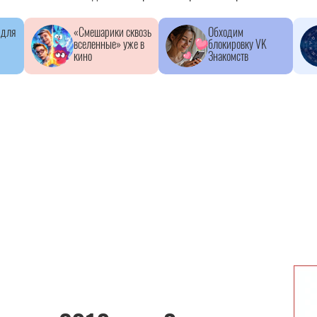
 для
«Смешарики сквозь
Обходим
вселенные» уже в
блокировку VK
кино
Знакомств