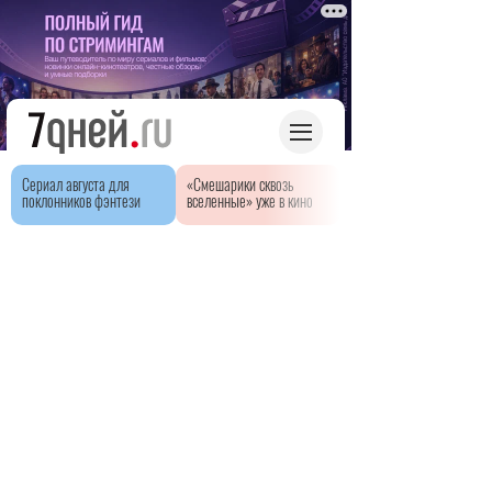
Сериал августа для
«Смешарики сквозь
поклонников фэнтези
вселенные» уже в кино