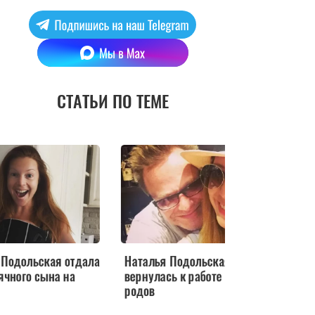
СТАТЬИ ПО ТЕМЕ
дала
Наталья Подольская
Наталья Подольска
вернулась к работе после
похвасталась резул
родов
диеты