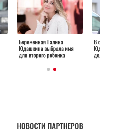
Беременная Галина
В семье Валентина
Юдашкина выбрала имя
Юдашкина произош
для второго ребенка
долгожданное собы
НОВОСТИ ПАРТНЕРОВ