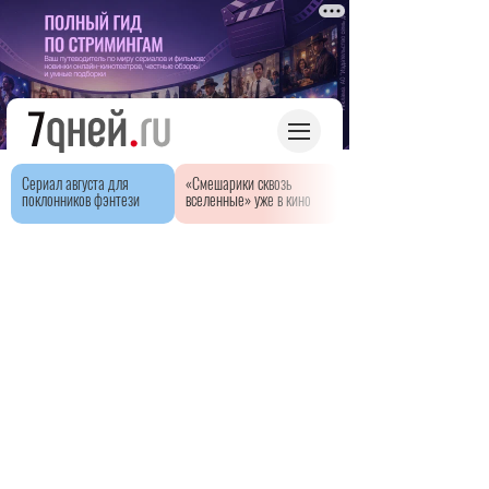
Сериал августа для
«Смешарики сквозь
поклонников фэнтези
вселенные» уже в кино