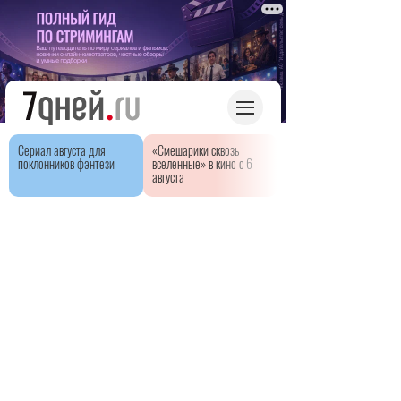
Сериал августа для
«Смешарики сквозь
поклонников фэнтези
вселенные» в кино с 6
августа