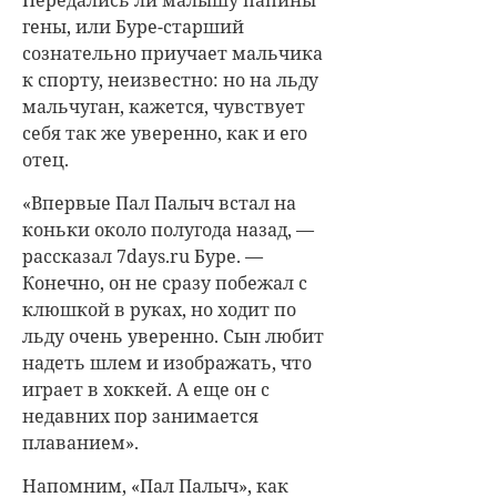
Передались ли малышу папины
гены, или Буре-старший
сознательно приучает мальчика
к спорту, неизвестно: но на льду
мальчуган, кажется, чувствует
себя так же уверенно, как и его
отец.
«Впервые Пал Палыч встал на
коньки около полугода назад, —
рассказал 7days.ru Буре. —
Конечно, он не сразу побежал с
клюшкой в руках, но ходит по
льду очень уверенно. Сын любит
надеть шлем и изображать, что
играет в хоккей. А еще он с
недавних пор занимается
плаванием».
Напомним, «Пал Палыч», как