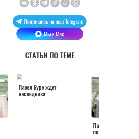
СТАТЬИ ПО ТЕМЕ
Павел Буре ждет
наследника
Павел Буре впервые
показал сына