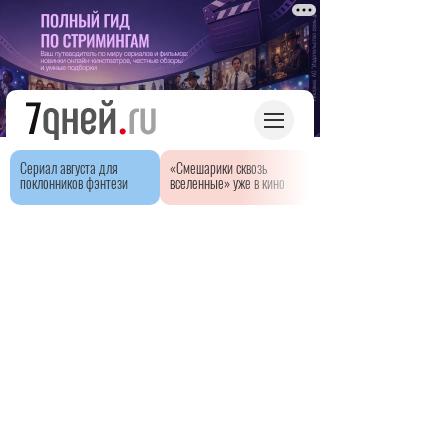
Сериал августа для
«Смешарики сквозь
поклонников фэнтези
вселенные» уже в кино