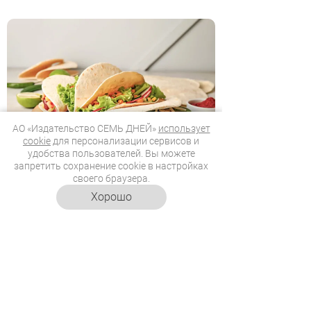
АО «Издательство СЕМЬ ДНЕЙ»
использует
cookie
для персонализации сервисов и
удобства пользователей. Вы можете
запретить сохранение cookie в настройках
05.08.2026
18:01
своего браузера.
Вегетарианские тако с
Хорошо
фасолью и авокадо
Веган расскажет, как приготовить
сочный ужин без мяса.