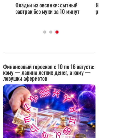
Оладьи из овсянки: сытный
Ягоды с кремом из
завтрак без муки за 10 минут
рикотты: десерт за