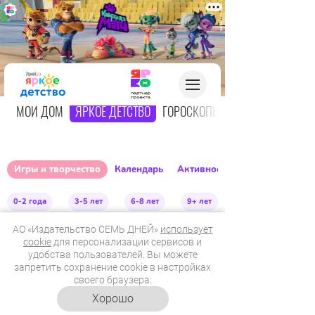
О
МОЙ ДОМ
ЯРКОЕ ДЕТСТВО
ГОРОСКОПЫ
Игры и творчество
Календарь
Активное детство
0-2 года
3-5 лет
6-8 лет
9+ лет
АО «Издательство СЕМЬ ДНЕЙ»
использует
cookie
для персонализации сервисов и
Топ-5 эффективных
удобства пользователей. Вы можете
запретить сохранение cookie в настройках
упражнений для
своего браузера.
красивого почерка у
Хорошо
ребенка