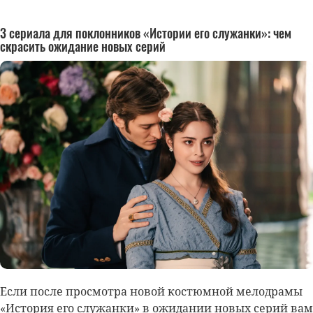
3 сериала для поклонников «Истории его служанки»: чем
скрасить ожидание новых серий
Если после просмотра новой костюмной мелодрамы
«История его служанки» в ожидании новых серий вам