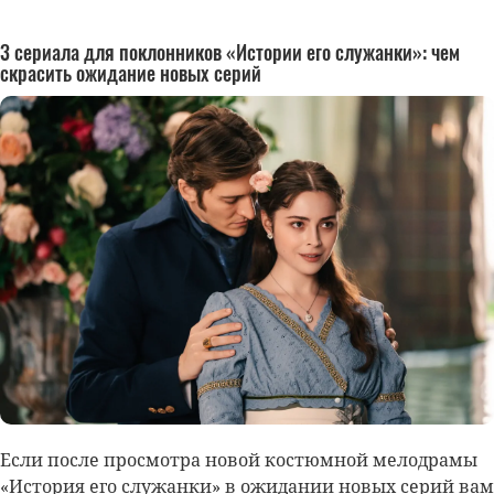
3 сериала для поклонников «Истории его служанки»: чем
скрасить ожидание новых серий
Если после просмотра новой костюмной мелодрамы
«История его служанки» в ожидании новых серий вам