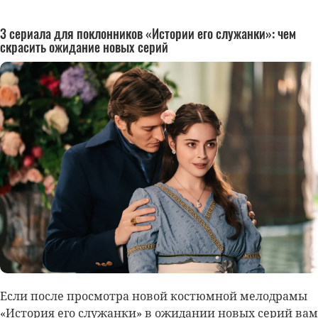
3 сериала для поклонников «Истории его служанки»: чем
скрасить ожидание новых серий
Если после просмотра новой костюмной мелодрамы
«История его служанки» в ожидании новых серий вам