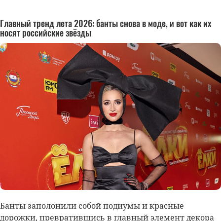
Главный тренд лета 2026: банты снова в моде, и вот как их
носят российские звёзды
Банты заполонили собой подиумы и красные
дорожки, превратившись в главный элемент декора