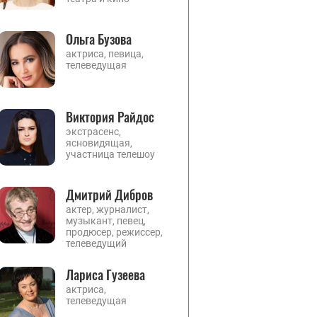
Ольга Бузова
актриса, певица,
телеведущая
Виктория Райдос
экстрасенс,
ясновидящая,
участница телешоу
Дмитрий Дибров
актер, журналист,
музыкант, певец,
продюсер, режиссер,
телеведущий
Лариса Гузеева
актриса,
телеведущая