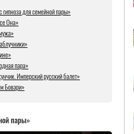
с гипноза для семейной пары»
все Она»
мужа»
аблучники»
ине»
одная пара»
унчик. Имперский русский балет»
м Бовари»
ной пары»