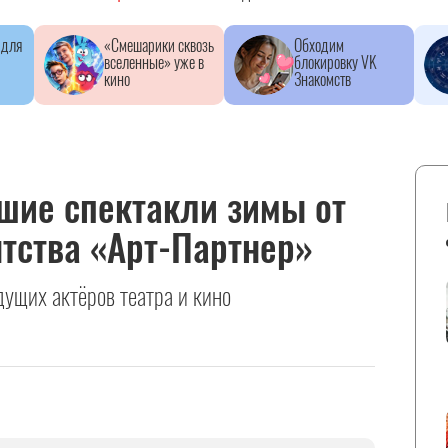
 для
«Смешарики сквозь
Обходим
вселенные» уже в
блокировку VK
кино
Знакомств
чшие спектакли зимы от
нтства «Арт-Партнер»
дущих актёров театра и кино