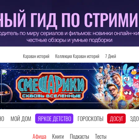
Караван историй
Коллекция Караван историй
7 Дней
НО
МОЙ ДОМ
ЯРКОЕ ДЕТСТВО
ГОРОСКОПЫ
ДОСУГ
ЗДО
Афиша
Книги
Подкасты
Тесты