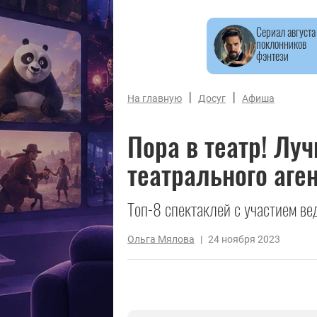
Сериал августа
поклонников
фэнтези
|
|
На главную
Досуг
Афиша
Пора в театр! Лу
театрального аге
Топ-8 спектаклей с участием ве
Ольга Мялова
|
24 ноября 2023