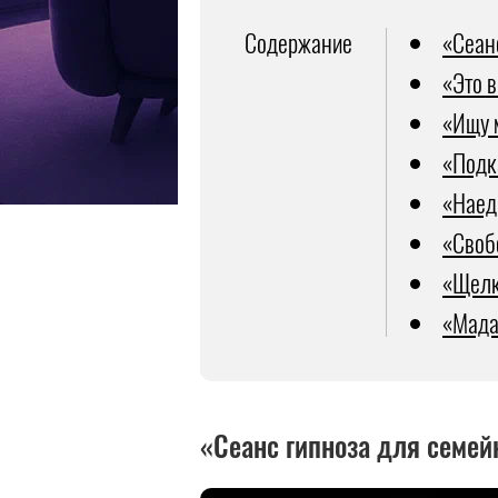
Содержание
«Сеан
«Это 
«Ищу 
«Подк
«Наед
«Своб
«Щелк
«Мада
«Сеанс гипноза для семей