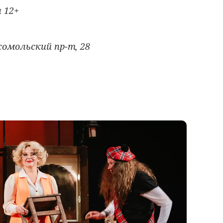
а
12+
омольский пр-т, 28