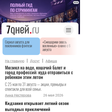
Сериал августа для
«Смешарики сквозь
поклонников фэнтези
вселенные» в кино с 6
августа
|
|
На главную
Досуг
Афиша
Мюзикл на воде, кошачий балет и
город профессий: куда отправиться с
ребенком этим летом
С 25 мая по 31 августа — акции, премьеры и
спектакли для всей семьи.
Анна Нестерова
26 мая 2026
Кидзания открывает летний сезон
выгодных приключений