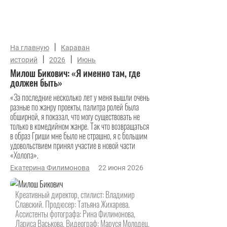
|
На главную
Караван
|
|
историй
2026
Июнь
Милош Бикович: «Я именно там, где
должен быть»
«За последние несколько лет у меня вышли очень
разные по жанру проекты, палитра ролей была
обширной, я показал, что могу существовать не
только в комедийном жанре. Так что возвращаться
в образ Гриши мне было не страшно, я с большим
удовольствием принял участие в новой части
«Холопа».
Екатерина Филимонова
22 июня 2026
Креативный директор, стилист: Владимир
Славский. Продюсер: Татьяна Жихарева.
Ассистенты фотографа: Рина Филимонова,
Лариса Васькова. Видеограф: Маруся Молодец.