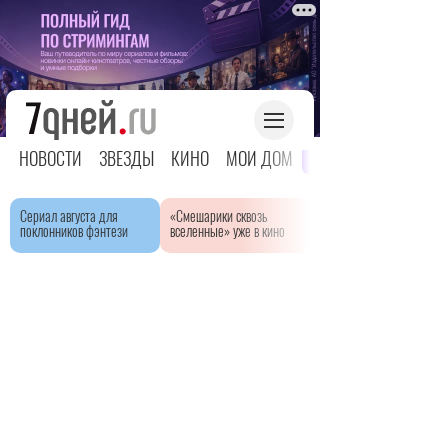
НОВОСТИ
ЗВЕЗДЫ
КИНО
МОЙ ДОМ
ЯРКОЕ ДЕТСТВО
Сериал августа для
«Смешарики сквозь
поклонников фэнтези
вселенные» уже в кино