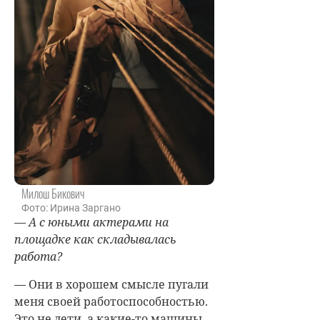
Милош Бикович
Фото: Ирина Заргано
— А с юными актерами на
площадке как складывалась
работа?
— Они в хорошем смысле пугали
меня своей работоспособностью.
Это не дети, а какие-то машины,