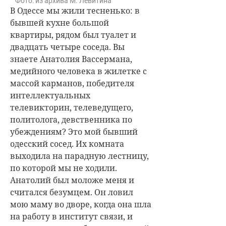
Фото: из архива М. Левитина
В Одессе мы жили тесненько: в
бывшей кухне большой
квартиры, рядом был туалет и
двадцать четыре соседа. Вы
знаете Анатолия Вассермана,
медийного человека в жилетке с
массой карманов, победителя
интеллектуальных
телевикторин, телеведущего,
политолога, девственника по
убеждениям? Это мой бывший
одесский сосед. Их комната
выходила на парадную лестницу,
по которой мы не ходили.
Анатолий был моложе меня и
считался безумцем. Он ловил
мою маму во дворе, когда она шла
на работу в институт связи, и