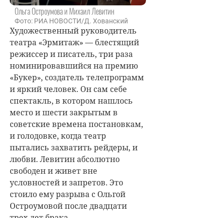
Ольга Остроумова и Михаил Левитин
Фото: РИА НОВОСТИ/Д. Хованский
Художественный руководитель
театра «Эрмитаж» — блестящий
режиссер и писатель, три раза
номинировавшийся на премию
«Букер», создатель телепрограмм
и яркий человек. Он сам себе
спектакль, в котором нашлось
место и шести закрытым в
советские времена постановкам,
и голодовке, когда театр
пытались захватить рейдеры, и
любви. Левитин абсолютно
свободен и живет вне
условностей и запретов. Это
стоило ему разрыва с
Ольгой
Остроумовой
после двадцати
трех лет брака...