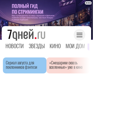
НОВОСТИ
ЗВЕЗДЫ
КИНО
МОЙ ДОМ
ЯРКОЕ ДЕТСТВО
Сериал августа для
«Смешарики сквозь
поклонников фэнтези
вселенные» уже в кино