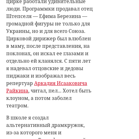
цирке работали удивительные
люди. Программки продавал отец
Штепселя — Ефима Березина —
громадной фигуры не только для
Украины, но и для всего Союза.
Цирковой дирижер был влюблен
в маму, после представления, на
поклонах, он искал ее глазами и
отдельно ей кланялся. С пяти лет
я надевал отцовские и дедовы
пиджаки и изображал весь
репертуар
Аркадия Исааковича
Райкина
, читал, пел... Хотел быть
клоуном, а потом заболел
театром.
В школе я создал
альтернативный драмкружок,
из-за которого меня и