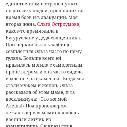
единственном в стране пункте
по розыску людей, пропавших во
время боев и в эвакуации. Моя
вторая жена,
Ольга Остроумова
,
какое-то время жила в
Бугуруслане у деда-священника.
При церкви было кладбище,
семилетняя Ольга часто по нему
гуляла. Больше всего ей
нравилась могила с самолетным
пропеллером, и она часто сидела
возле нее на скамеечке. Когда мы
стали мужем и женой, Ольга
рассказала об этом маме, и та
воскликнула: «Это же мой
Алеша!» Под пропеллером
лежала первая мамина любовь —
военный летчик из
авиаучилища. Он врезался в