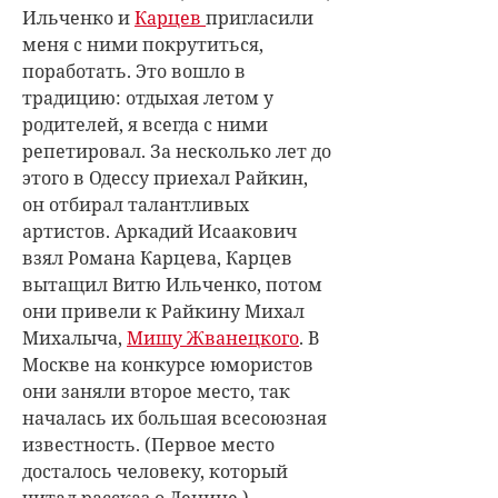
Ильченко и
Карцев
пригласили
меня с ними покрутиться,
поработать. Это вошло в
традицию: отдыхая летом у
родителей, я всегда с ними
репетировал. За несколько лет до
этого в Одессу приехал Райкин
,
он отбирал талантливых
артистов. Аркадий Исаакович
взял Романа Карцева
, Карцев
вытащил Витю Ильченко, потом
они привели к Райкину Михал
Михалыча,
Мишу Жванецкого
. В
Москве на конкурсе юмористов
они заняли второе место, так
началась их большая всесоюзная
известность. (Первое место
досталось человеку, который
читал рассказ о Ленине.)