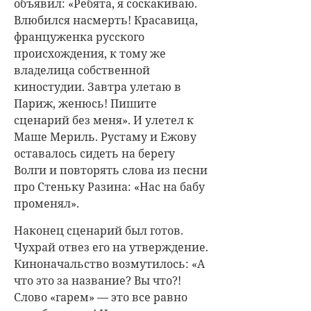
объявил: «Ребята, я соскакиваю.
Влюбился насмерть! Красавица,
француженка русского
происхождения, к тому же
владелица собственной
киностудии. Завтра улетаю в
Париж, женюсь! Пишите
сценарий без меня». И улетел к
Маше Мериль. Рустаму и Ежову
оставалось сидеть на берегу
Волги и повторять слова из песни
про Стеньку Разина: «Нас на бабу
променял».
Наконец сценарий был готов.
Чухрай отвез его на утверждение.
Киноначальство возмутилось: «А
что это за название? Вы что?!
Слово «гарем» — это все равно