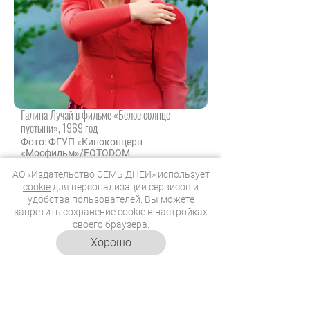
Галина Лучай в фильме «Белое солнце
пустыни», 1969 год
Фото: ФГУП «Киноконцерн
«Мосфильм»/FOTODOM
С главным героем фильма
АО «Издательство СЕМЬ ДНЕЙ»
использует
сложилась странная история. На
cookie
для персонализации сервисов и
роль было два претендента. Вот
удобства пользователей. Вы можете
запретить сохранение cookie в настройках
как об этом рассказывала жена
своего браузера.
Анатолия Кузнецова
Александра
Хорошо
Ляпидевская
: «Режиссер фильма
Владимир Мотыль
работал с ним
раньше и был уверен, что роль
Сухова может сыграть только