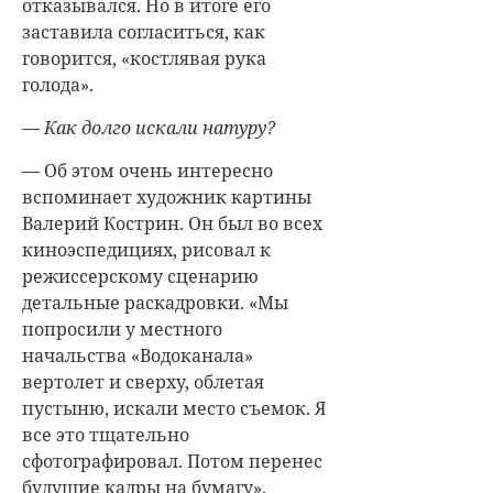
отказывался. Но в итоге его
заставила согласиться, как
говорится, «костлявая рука
голода».
— Как долго искали натуру?
— Об этом очень интересно
вспоминает художник картины
Валерий Кострин. Он был во всех
киноэспедициях, рисовал к
режиссерскому сценарию
детальные раскадровки. «Мы
попросили у местного
начальства «Водоканала»
вертолет и сверху, облетая
пустыню, искали место съемок. Я
все это тщательно
сфотографировал. Потом перенес
будущие кадры на бумагу».