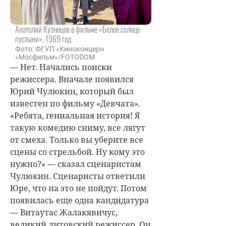
Анатолий Кузнецов в фильме «Белое солнце
пустыни», 1969 год
Фото: ФГУП «Киноконцерн
«Мосфильм»/FOTODOM
— Нет. Начались поиски
режиссера. Вначале появился
Юрий Чулюкин, который был
известен по фильму «Девчата».
«Ребята, гениальная история! Я
такую комедию сниму, все лягут
от смеха. Только вы уберите все
сцены со стрельбой. Ну кому это
нужно?» — сказал сценаристам
Чулюкин. Сценаристы ответили
Юре, что на это не пойдут. Потом
появилась еще одна кандидатура
— Витаутас Жалакявичус,
великий литовский режиссер. Он