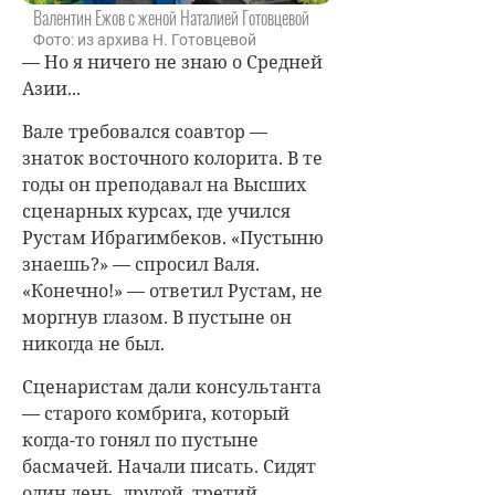
Валентин Ежов с женой Наталией Готовцевой
Фото: из архива Н. Готовцевой
— Но я ничего не знаю о Средней
Азии...
Вале требовался соавтор —
знаток восточного колорита. В те
годы он преподавал на Высших
сценарных курсах, где учился
Рустам Ибрагимбеков. «Пустыню
знаешь?» — спросил Валя.
«Конечно!» — ответил Рустам, не
моргнув глазом. В пустыне он
никогда не был.
Сценаристам дали консультанта
— старого комбрига, который
когда-то гонял по пустыне
басмачей. Начали писать. Сидят
один день, другой, третий.