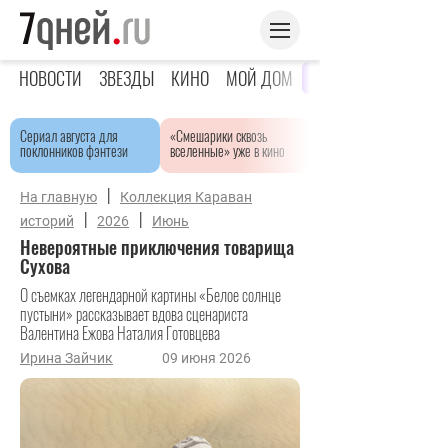
НОВОСТИ
ЗВЕЗДЫ
КИНО
МОЙ ДОМ
ЯРКОЕ ДЕТСТВО
Сериал августа для
«Смешарики сквозь
поклонников фэнтези
вселенные» уже в кино
|
На главную
Коллекция Караван
|
|
историй
2026
Июнь
Невероятные приключения товарища
Сухова
О съемках легендарной картины «Белое солнце
пустыни» рассказывает вдова сценариста
Валентина Ежова Наталия Готовцева
Ирина Зайчик
09 июня 2026