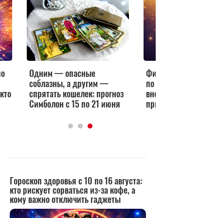
по
Одним — опасные
Финансовый гороско
соблазны, а другим —
по 21 июня: кто пол
 кто
спрятать кошелек: прогноз
внезапную премию, 
Симболон с 15 по 21 июня
придется затянуть 