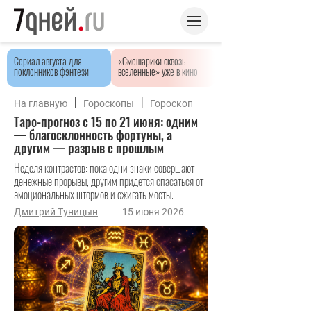
Сериал августа для
«Смешарики сквозь
поклонников фэнтези
вселенные» уже в кино
|
|
На главную
Гороскопы
Гороскоп
Таро-прогноз с 15 по 21 июня: одним
— благосклонность фортуны, а
другим — разрыв с прошлым
Неделя контрастов: пока одни знаки совершают
денежные прорывы, другим придется спасаться от
эмоциональных штормов и сжигать мосты.
Дмитрий Туницын
15 июня 2026