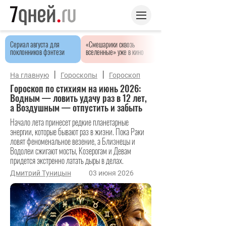
Сериал августа для
«Смешарики сквозь
поклонников фэнтези
вселенные» уже в кино
|
|
На главную
Гороскопы
Гороскоп
Гороскоп по стихиям на июнь 2026:
Водным — ловить удачу раз в 12 лет,
а Воздушным — отпустить и забыть
Начало лета принесет редкие планетарные
энергии, которые бывают раз в жизни. Пока Раки
ловят феноменальное везение, а Близнецы и
Водолеи сжигают мосты, Козерогам и Девам
придется экстренно латать дыры в делах.
Дмитрий Туницын
03 июня 2026