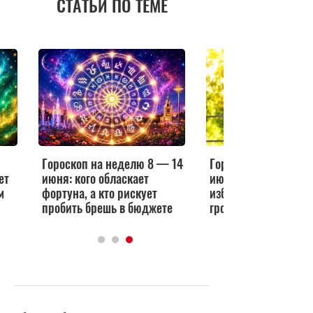
СТАТЬИ ПО ТЕМЕ
Гороскоп на неделю 8 — 14
Гороскоп здоровья с
ет
июня: кого обласкает
июня: у кого — опа
м
фортуна, а кто рискует
избыток энергии, а 
пробить брешь в бюджете
грозит выгорание