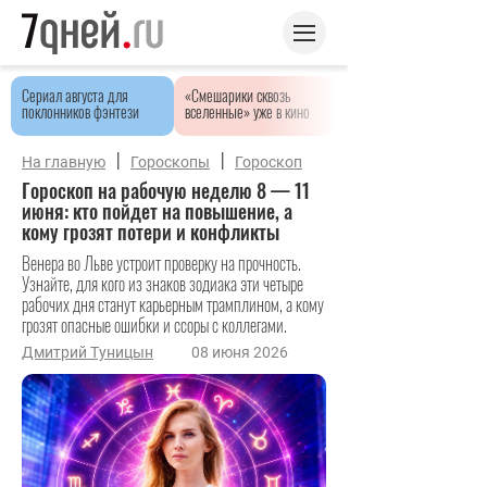
Сериал августа для
«Смешарики сквозь
поклонников фэнтези
вселенные» уже в кино
|
|
На главную
Гороскопы
Гороскоп
Гороскоп на рабочую неделю 8 — 11
июня: кто пойдет на повышение, а
кому грозят потери и конфликты
Венера во Льве устроит проверку на прочность.
Узнайте, для кого из знаков зодиака эти четыре
рабочих дня станут карьерным трамплином, а кому
грозят опасные ошибки и ссоры с коллегами.
Дмитрий Туницын
08 июня 2026