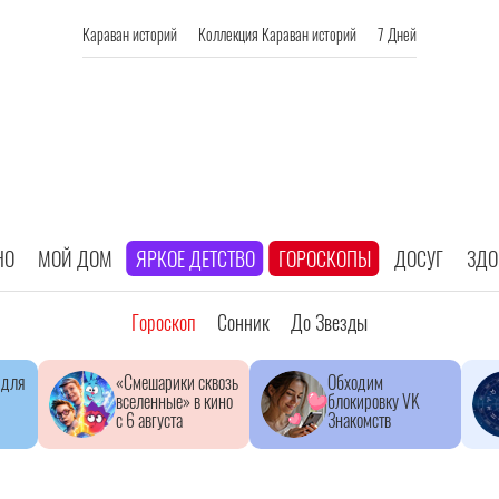
Караван историй
Коллекция Караван историй
7 Дней
НО
МОЙ ДОМ
ЯРКОЕ ДЕТСТВО
ГОРОСКОПЫ
ДОСУГ
ЗДО
Гороскоп
Сонник
До Звезды
 для
«Смешарики сквозь
Обходим
вселенные» в кино
блокировку VK
с 6 августа
Знакомств