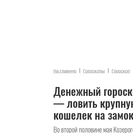
|
|
На главную
Гороскопы
Гороскоп
Денежный гороско
— ловить крупну
кошелек на замо
Во второй половине мая Козеро