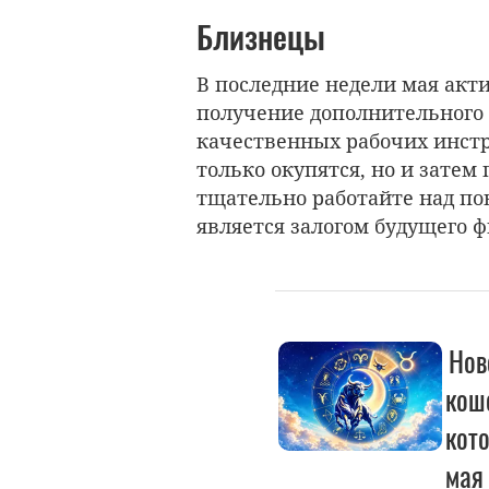
Близнецы
В последние недели мая акти
получение дополнительного 
качественных рабочих инст
только окупятся, но и зате
тщательно работайте над п
является залогом будущего ф
Нов
коше
кото
мая