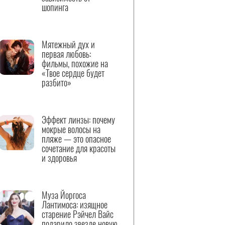
шопинга
Мятежный дух и
первая любовь:
фильмы, похожие на
«Твое сердце будет
разбито»
Эффект линзы: почему
мокрые волосы на
пляже — это опасное
сочетание для красоты
и здоровья
Муза Йоргоса
Лантимоса: изящное
старение Рэйчел Вайс
подарило звезде новую